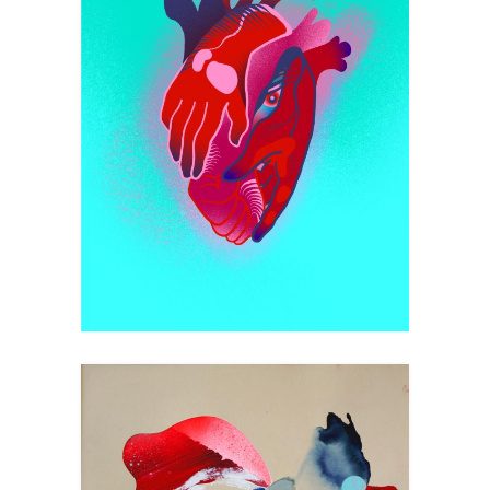
PAUME AU CŒUR
Flowww x B-real
Art